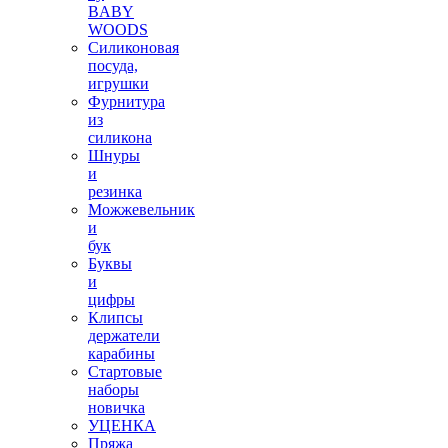
BABY
WOODS
Силиконовая
посуда,
игрушки
Фурнитура
из
силикона
Шнуры
и
резинка
Можжевельник
и
бук
Буквы
и
цифры
Клипсы
держатели
карабины
Стартовые
наборы
новичка
УЦЕНКА
Пряжа