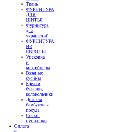
Ткань
ФУРНИТУРА
ДЛЯ
ШИТЬЯ
Фурнитура
для
украшений
ФУРНИТУРА
ИЗ
ЕВРОПЫ
Упаковка
и
контейнеры
Вязаные
бусины
Брелки,
булавки,
колокольчики
Детская
бамбуковая
посуда
Соски-
пустышки
Оплата
и