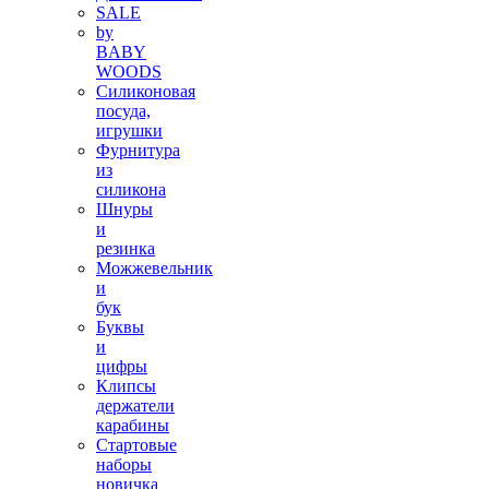
SALE
by
BABY
WOODS
Силиконовая
посуда,
игрушки
Фурнитура
из
силикона
Шнуры
и
резинка
Можжевельник
и
бук
Буквы
и
цифры
Клипсы
держатели
карабины
Стартовые
наборы
новичка