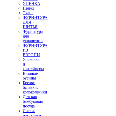
УЦЕНКА
Пряжа
Ткань
ФУРНИТУРА
ДЛЯ
ШИТЬЯ
Фурнитура
для
украшений
ФУРНИТУРА
ИЗ
ЕВРОПЫ
Упаковка
и
контейнеры
Вязаные
бусины
Брелки,
булавки,
колокольчики
Детская
бамбуковая
посуда
Соски-
пустышки