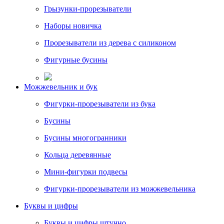
Грызунки-прорезыватели
Наборы новичка
Прорезыватели из дерева с силиконом
Фигурные бусины
Можжевельник и бук
Фигурки-прорезыватели из бука
Бусины
Бусины многогранники
Кольца деревянные
Мини-фигурки подвесы
Фигурки-прорезыватели из можжевельника
Буквы и цифры
Буквы и цифры штучно