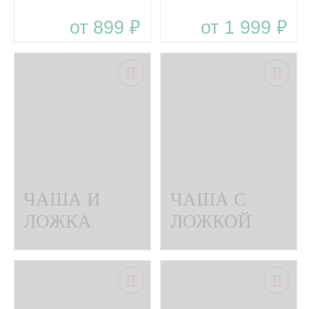
BABY
MAXI BABY
от 899 ₽
от 1 999 ₽
WOODS
WOODS
тарелка с
ложкой из
силикона
ЧАША И
ЧАША С
ЛОЖКА
ЛОЖКОЙ
BABY
EXCLUSIVE
WOODS
BABY
комплект
WOODS В