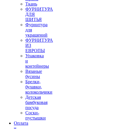
Ткань
ФУРНИТУРА
ДЛЯ
ШИТЬЯ
Фурнитура
для
украшений
ФУРНИТУРА
ИЗ
ЕВРОПЫ
Упаковка
и
контейнеры
Вязаные
бусины
Брелки,
булавки,
колокольчики
Детская
бамбуковая
посуда
Соски-
пустышки
Оплата
и