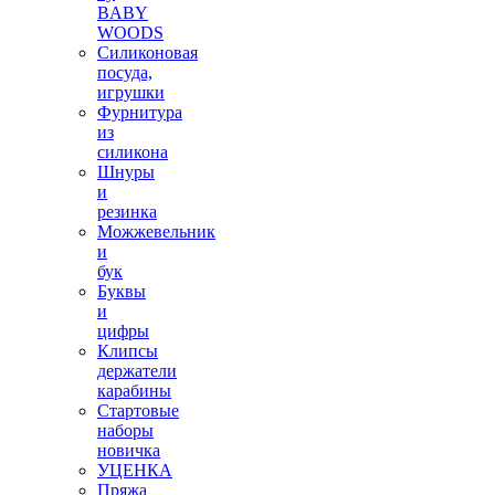
BABY
WOODS
Силиконовая
посуда,
игрушки
Фурнитура
из
силикона
Шнуры
и
резинка
Можжевельник
и
бук
Буквы
и
цифры
Клипсы
держатели
карабины
Стартовые
наборы
новичка
УЦЕНКА
Пряжа