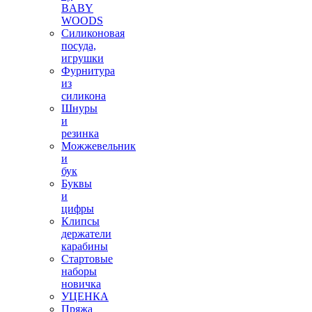
BABY
WOODS
Силиконовая
посуда,
игрушки
Фурнитура
из
силикона
Шнуры
и
резинка
Можжевельник
и
бук
Буквы
и
цифры
Клипсы
держатели
карабины
Стартовые
наборы
новичка
УЦЕНКА
Пряжа