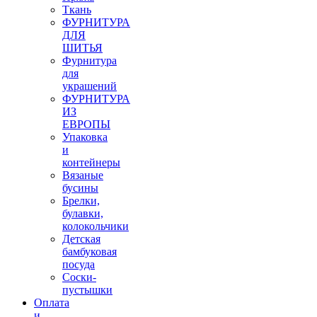
Ткань
ФУРНИТУРА
ДЛЯ
ШИТЬЯ
Фурнитура
для
украшений
ФУРНИТУРА
ИЗ
ЕВРОПЫ
Упаковка
и
контейнеры
Вязаные
бусины
Брелки,
булавки,
колокольчики
Детская
бамбуковая
посуда
Соски-
пустышки
Оплата
и