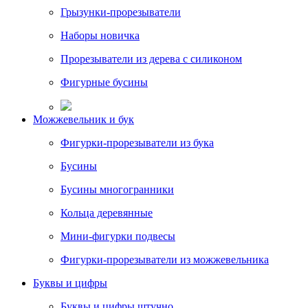
Грызунки-прорезыватели
Наборы новичка
Прорезыватели из дерева с силиконом
Фигурные бусины
Можжевельник и бук
Фигурки-прорезыватели из бука
Бусины
Бусины многогранники
Кольца деревянные
Мини-фигурки подвесы
Фигурки-прорезыватели из можжевельника
Буквы и цифры
Буквы и цифры штучно