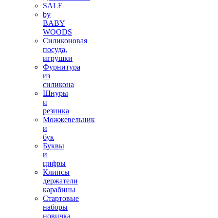
SALE
by
BABY
WOODS
Силиконовая
посуда,
игрушки
Фурнитура
из
силикона
Шнуры
и
резинка
Можжевельник
и
бук
Буквы
и
цифры
Клипсы
держатели
карабины
Стартовые
наборы
новичка