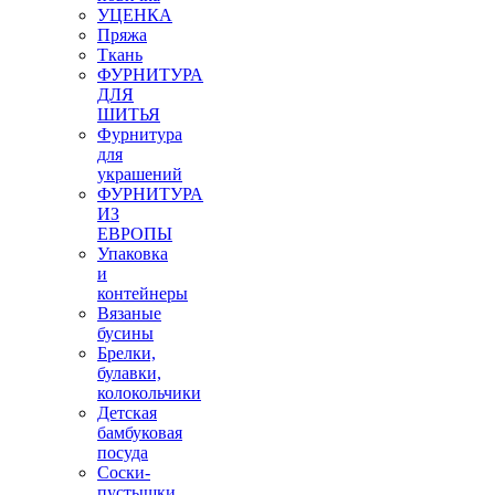
УЦЕНКА
Пряжа
Ткань
ФУРНИТУРА
ДЛЯ
ШИТЬЯ
Фурнитура
для
украшений
ФУРНИТУРА
ИЗ
ЕВРОПЫ
Упаковка
и
контейнеры
Вязаные
бусины
Брелки,
булавки,
колокольчики
Детская
бамбуковая
посуда
Соски-
пустышки