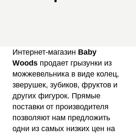
буковая
жатели
жатели
ЕНКА
лавки,
суда,
аборы
ABY
ряжа
ALE
кань
для
из
и
 ШИТЬЯ
ЕВРОПЫ
тейнеры
стышки
усины
райс
 бук
и
кольчики
ашений
рабины
ликона
рушки
OODS
вичка
зинка
осуда
ифры
Интернет-магазин
Baby
Woods
продает грызунки из
можжевельника в виде колец,
зверушек, зубиков, фруктов и
других фигурок. Прямые
поставки от производителя
позволяют нам предложить
одни из самых низких цен на