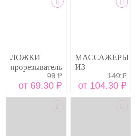
ЛОЖКИ
МАССАЖЕРЫ
прорезыватель
ИЗ
99 ₽
149 ₽
можжевельник
НАТУРАЛЬНОГ
от 69.30 ₽
от 104.30 ₽
можжевельника!!