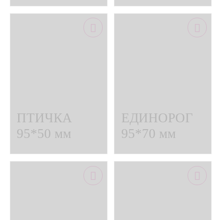
можжевеловый
прорезыватель
прорезыватель
можжевельник
ПТИЧКА
ЕДИНОРОГ
95*50 мм
95*70 мм
прорезыватель
прорезыватель
можжевельник
можжевельник