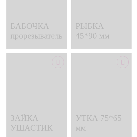
БАБОЧКА
РЫБКА
прорезыватель
45*90 мм
можжевельник
прорезыватель
можжевельник
ЗАЙКА
УТКА 75*65
УШАСТИК
мм