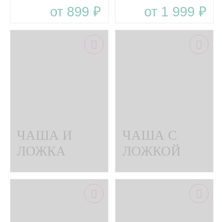
от 899 ₽
от 1 999 ₽
WOODS
WOODS
тарелка с
ложкой из
силикона
ЧАША И
ЧАША С
ЛОЖКА
ЛОЖКОЙ
BABY
EXCLUSIVE
WOODS
BABY
комплект
WOODS В
посуды из
ДИЗАЙНЕРСК