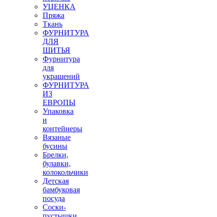
УЦЕНКА
Пряжа
Ткань
ФУРНИТУРА
ДЛЯ
ШИТЬЯ
Фурнитура
для
украшений
ФУРНИТУРА
ИЗ
ЕВРОПЫ
Упаковка
и
контейнеры
Вязаные
бусины
Брелки,
булавки,
колокольчики
Детская
бамбуковая
посуда
Соски-
пустышки