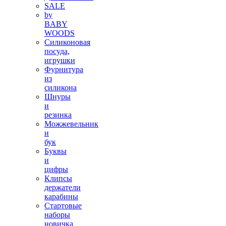
SALE
by
BABY
WOODS
Силиконовая
посуда,
игрушки
Фурнитура
из
силикона
Шнуры
и
резинка
Можжевельник
и
бук
Буквы
и
цифры
Клипсы
держатели
карабины
Стартовые
наборы
новичка