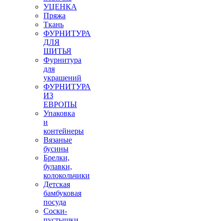
УЦЕНКА
Пряжа
Ткань
ФУРНИТУРА
ДЛЯ
ШИТЬЯ
Фурнитура
для
украшений
ФУРНИТУРА
ИЗ
ЕВРОПЫ
Упаковка
и
контейнеры
Вязаные
бусины
Брелки,
булавки,
колокольчики
Детская
бамбуковая
посуда
Соски-
пустышки