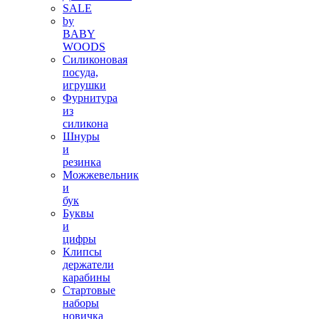
SALE
by
BABY
WOODS
Силиконовая
посуда,
игрушки
Фурнитура
из
силикона
Шнуры
и
резинка
Можжевельник
и
бук
Буквы
и
цифры
Клипсы
держатели
карабины
Стартовые
наборы
новичка