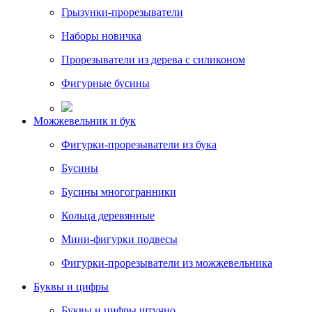
Грызунки-прорезыватели
Наборы новичка
Прорезыватели из дерева с силиконом
Фигурные бусины
Можжевельник и бук
Фигурки-прорезыватели из бука
Бусины
Бусины многогранники
Кольца деревянные
Мини-фигурки подвесы
Фигурки-прорезыватели из можжевельника
Буквы и цифры
Буквы и цифры штучно