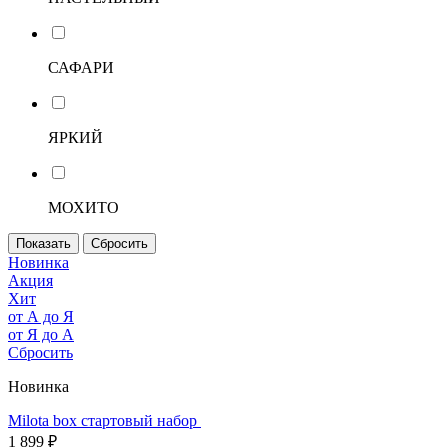
САФАРИ
ЯРКИЙ
МОХИТО
Новинка
Акция
Хит
от А до Я
от Я до А
Сбросить
Новинка
Milota box стартовый набор
1 899 ₽