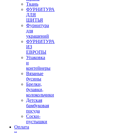
Ткань
ФУРНИТУРА
ДЛЯ
ШИТЬЯ
Фурнитура
для
украшений
ФУРНИТУРА
ИЗ
ЕВРОПЫ
Упаковка
и
контейнеры
Вязаные
бусины
Брелки,
булавки,
колокольчики
Детская
бамбуковая
посуда
Соски-
пустышки
Оплата
и