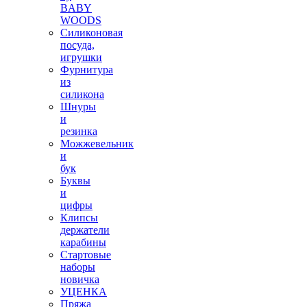
BABY
WOODS
Силиконовая
посуда,
игрушки
Фурнитура
из
силикона
Шнуры
и
резинка
Можжевельник
и
бук
Буквы
и
цифры
Клипсы
держатели
карабины
Стартовые
наборы
новичка
УЦЕНКА
Пряжа