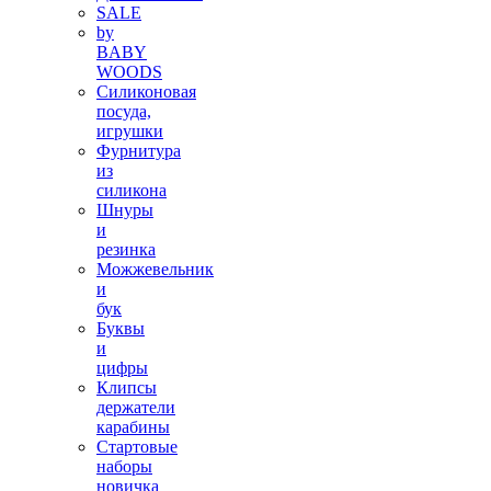
SALE
by
BABY
WOODS
Силиконовая
посуда,
игрушки
Фурнитура
из
силикона
Шнуры
и
резинка
Можжевельник
и
бук
Буквы
и
цифры
Клипсы
держатели
карабины
Стартовые
наборы
новичка