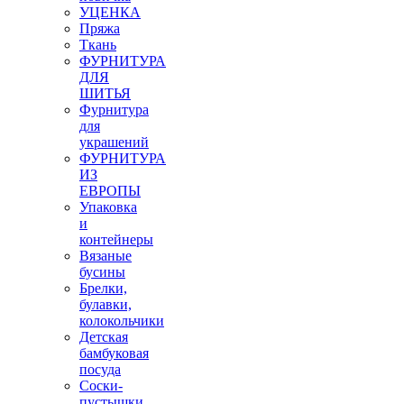
УЦЕНКА
Пряжа
Ткань
ФУРНИТУРА
ДЛЯ
ШИТЬЯ
Фурнитура
для
украшений
ФУРНИТУРА
ИЗ
ЕВРОПЫ
Упаковка
и
контейнеры
Вязаные
бусины
Брелки,
булавки,
колокольчики
Детская
бамбуковая
посуда
Соски-
пустышки