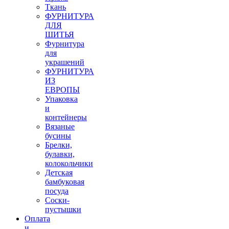
Ткань
ФУРНИТУРА
ДЛЯ
ШИТЬЯ
Фурнитура
для
украшений
ФУРНИТУРА
ИЗ
ЕВРОПЫ
Упаковка
и
контейнеры
Вязаные
бусины
Брелки,
булавки,
колокольчики
Детская
бамбуковая
посуда
Соски-
пустышки
Оплата
и