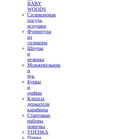
BABY
WOODS
Силиконовая
посуда,
игрушки
Фурнитура
из
силикона
Шнуры
и
резинка
Можжевельник
и
бук
Буквы
и
цифры
Клипсы
держатели
карабины
Стартовые
наборы
новичка
УЦЕНКА
Пряжа