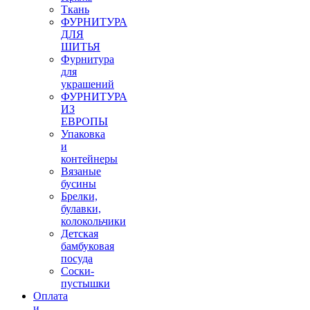
Ткань
ФУРНИТУРА
ДЛЯ
ШИТЬЯ
Фурнитура
для
украшений
ФУРНИТУРА
ИЗ
ЕВРОПЫ
Упаковка
и
контейнеры
Вязаные
бусины
Брелки,
булавки,
колокольчики
Детская
бамбуковая
посуда
Соски-
пустышки
Оплата
и