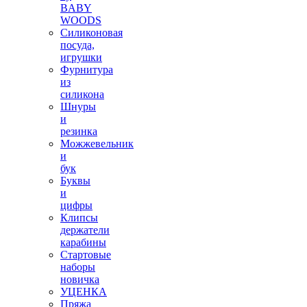
BABY
WOODS
Силиконовая
посуда,
игрушки
Фурнитура
из
силикона
Шнуры
и
резинка
Можжевельник
и
бук
Буквы
и
цифры
Клипсы
держатели
карабины
Стартовые
наборы
новичка
УЦЕНКА
Пряжа