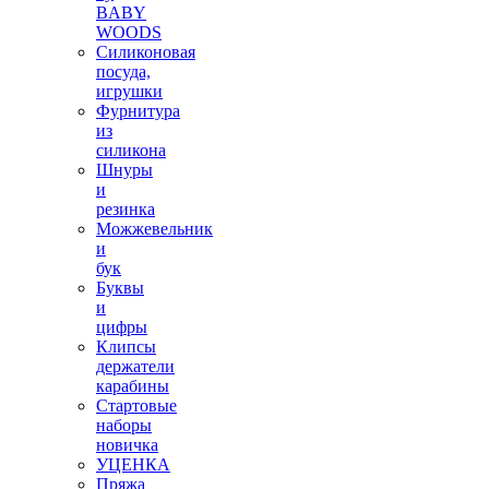
BABY
WOODS
Силиконовая
посуда,
игрушки
Фурнитура
из
силикона
Шнуры
и
резинка
Можжевельник
и
бук
Буквы
и
цифры
Клипсы
держатели
карабины
Стартовые
наборы
новичка
УЦЕНКА
Пряжа