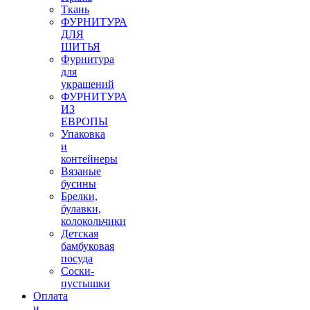
Ткань
ФУРНИТУРА
ДЛЯ
ШИТЬЯ
Фурнитура
для
украшений
ФУРНИТУРА
ИЗ
ЕВРОПЫ
Упаковка
и
контейнеры
Вязаные
бусины
Брелки,
булавки,
колокольчики
Детская
бамбуковая
посуда
Соски-
пустышки
Оплата
и