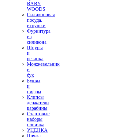
BABY
WOODS
Силиконовая
посуда,
игрушки
Фурнитура
из
силикона
Шнуры
и
резинка
Можжевельник
и
бук
Буквы
и
цифры
Клипсы
держатели
карабины
Стартовые
наборы
новичка
УЦЕНКА
Пряжа