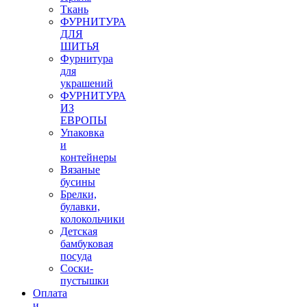
Ткань
ФУРНИТУРА
ДЛЯ
ШИТЬЯ
Фурнитура
для
украшений
ФУРНИТУРА
ИЗ
ЕВРОПЫ
Упаковка
и
контейнеры
Вязаные
бусины
Брелки,
булавки,
колокольчики
Детская
бамбуковая
посуда
Соски-
пустышки
Оплата
и