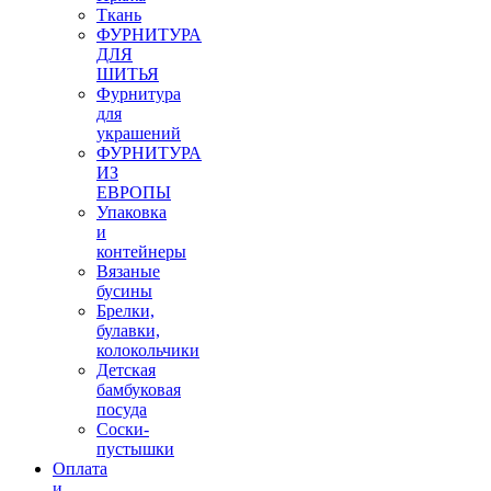
Ткань
ФУРНИТУРА
ДЛЯ
ШИТЬЯ
Фурнитура
для
украшений
ФУРНИТУРА
ИЗ
ЕВРОПЫ
Упаковка
и
контейнеры
Вязаные
бусины
Брелки,
булавки,
колокольчики
Детская
бамбуковая
посуда
Соски-
пустышки
Оплата
и