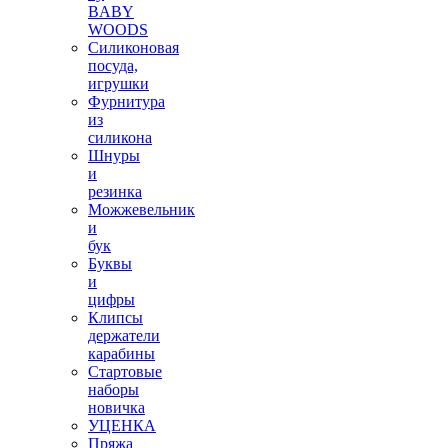
BABY
WOODS
Силиконовая
посуда,
игрушки
Фурнитура
из
силикона
Шнуры
и
резинка
Можжевельник
и
бук
Буквы
и
цифры
Клипсы
держатели
карабины
Стартовые
наборы
новичка
УЦЕНКА
Пряжа