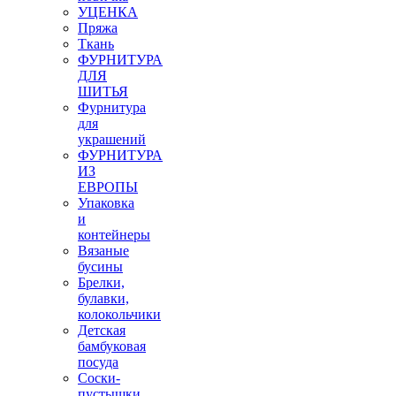
УЦЕНКА
Пряжа
Ткань
ФУРНИТУРА
ДЛЯ
ШИТЬЯ
Фурнитура
для
украшений
ФУРНИТУРА
ИЗ
ЕВРОПЫ
Упаковка
и
контейнеры
Вязаные
бусины
Брелки,
булавки,
колокольчики
Детская
бамбуковая
посуда
Соски-
пустышки