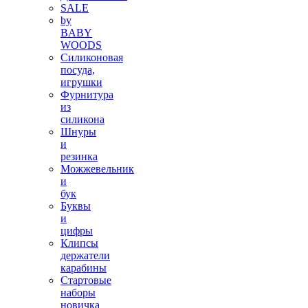
SALE
by
BABY
WOODS
Силиконовая
посуда,
игрушки
Фурнитура
из
силикона
Шнуры
и
резинка
Можжевельник
и
бук
Буквы
и
цифры
Клипсы
держатели
карабины
Стартовые
наборы
новичка