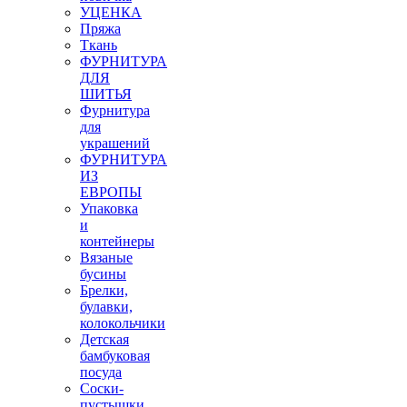
УЦЕНКА
Пряжа
Ткань
ФУРНИТУРА
ДЛЯ
ШИТЬЯ
Фурнитура
для
украшений
ФУРНИТУРА
ИЗ
ЕВРОПЫ
Упаковка
и
контейнеры
Вязаные
бусины
Брелки,
булавки,
колокольчики
Детская
бамбуковая
посуда
Соски-
пустышки