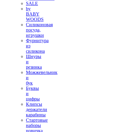
SALE
by
BABY
WOODS
Силиконовая
посуда,
игрушки
Фурнитура
из
силикона
Шнуры
и
резинка
Можжевельник
и
бук
Буквы
и
цифры
Клипсы
держатели
карабины
Стартовые
наборы
новичка