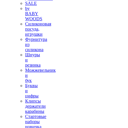
SALE
by
BABY
WOODS
Силиконовая
посуда,
игрушки
Фурнитура
из
силикона
Шнуры
и
резинка
Можжевельник
и
бук
Буквы
и
цифры
Клипсы
держатели
карабины
Стартовые
наборы
новичка