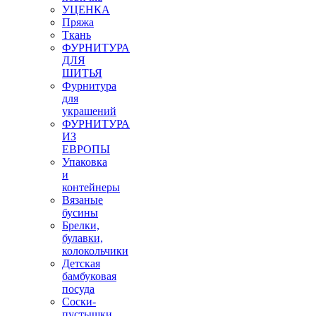
УЦЕНКА
Пряжа
Ткань
ФУРНИТУРА
ДЛЯ
ШИТЬЯ
Фурнитура
для
украшений
ФУРНИТУРА
ИЗ
ЕВРОПЫ
Упаковка
и
контейнеры
Вязаные
бусины
Брелки,
булавки,
колокольчики
Детская
бамбуковая
посуда
Соски-
пустышки