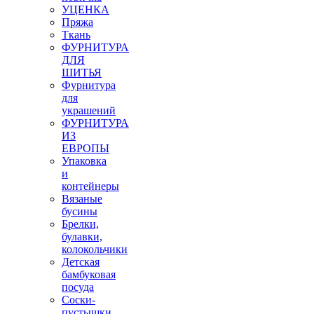
УЦЕНКА
Пряжа
Ткань
ФУРНИТУРА
ДЛЯ
ШИТЬЯ
Фурнитура
для
украшений
ФУРНИТУРА
ИЗ
ЕВРОПЫ
Упаковка
и
контейнеры
Вязаные
бусины
Брелки,
булавки,
колокольчики
Детская
бамбуковая
посуда
Соски-
пустышки