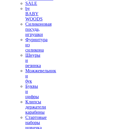
SALE
by
BABY
WOODS
Силиконовая
посуда,
игрушки
Фурнитура
из
силикона
Шнуры
и
резинка
Можжевельник
и
бук
Буквы
и
цифры
Клипсы
держатели
карабины
Стартовые
наборы
новичка