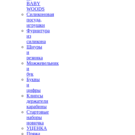
BABY
WOODS
Силиконовая
посуда,
игрушки
Фурнитура
из
силикона
Шнуры
и
резинка
Можжевельник
и
бук
Буквы
и
цифры
Клипсы
держатели
карабины
Стартовые
наборы
новичка
УЦЕНКА
Пряжа