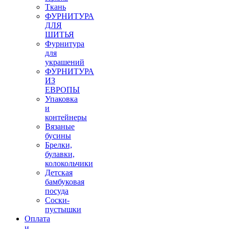
Ткань
ФУРНИТУРА
ДЛЯ
ШИТЬЯ
Фурнитура
для
украшений
ФУРНИТУРА
ИЗ
ЕВРОПЫ
Упаковка
и
контейнеры
Вязаные
бусины
Брелки,
булавки,
колокольчики
Детская
бамбуковая
посуда
Соски-
пустышки
Оплата
и