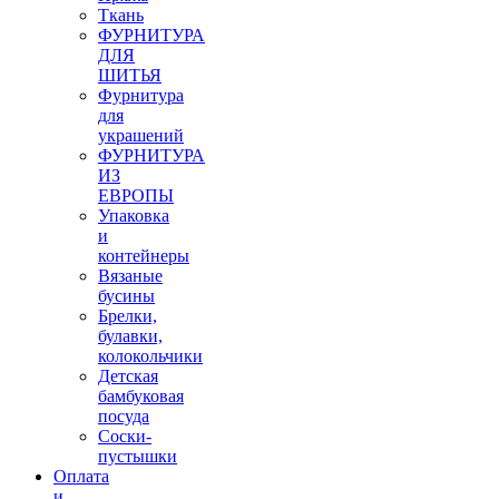
Ткань
ФУРНИТУРА
ДЛЯ
ШИТЬЯ
Фурнитура
для
украшений
ФУРНИТУРА
ИЗ
ЕВРОПЫ
Упаковка
и
контейнеры
Вязаные
бусины
Брелки,
булавки,
колокольчики
Детская
бамбуковая
посуда
Соски-
пустышки
Оплата
и