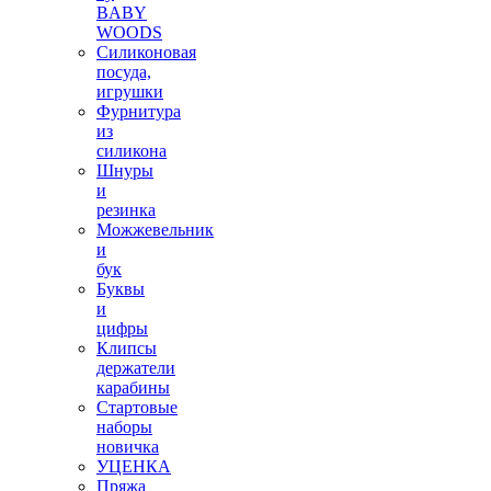
BABY
WOODS
Силиконовая
посуда,
игрушки
Фурнитура
из
силикона
Шнуры
и
резинка
Можжевельник
и
бук
Буквы
и
цифры
Клипсы
держатели
карабины
Стартовые
наборы
новичка
УЦЕНКА
Пряжа