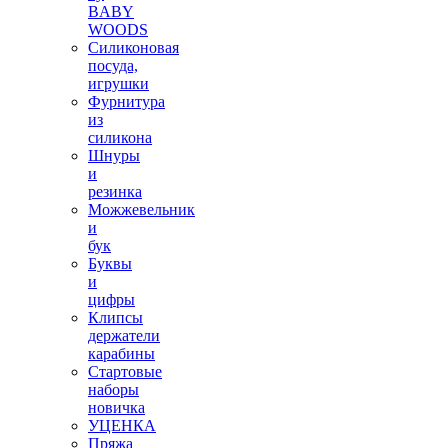
BABY
WOODS
Силиконовая
посуда,
игрушки
Фурнитура
из
силикона
Шнуры
и
резинка
Можжевельник
и
бук
Буквы
и
цифры
Клипсы
держатели
карабины
Стартовые
наборы
новичка
УЦЕНКА
Пряжа