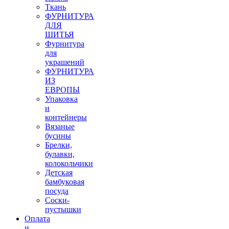
Ткань
ФУРНИТУРА
ДЛЯ
ШИТЬЯ
Фурнитура
для
украшений
ФУРНИТУРА
ИЗ
ЕВРОПЫ
Упаковка
и
контейнеры
Вязаные
бусины
Брелки,
булавки,
колокольчики
Детская
бамбуковая
посуда
Соски-
пустышки
Оплата
и