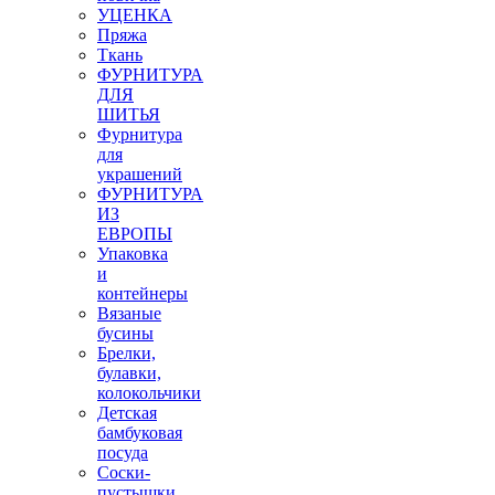
УЦЕНКА
Пряжа
Ткань
ФУРНИТУРА
ДЛЯ
ШИТЬЯ
Фурнитура
для
украшений
ФУРНИТУРА
ИЗ
ЕВРОПЫ
Упаковка
и
контейнеры
Вязаные
бусины
Брелки,
булавки,
колокольчики
Детская
бамбуковая
посуда
Соски-
пустышки