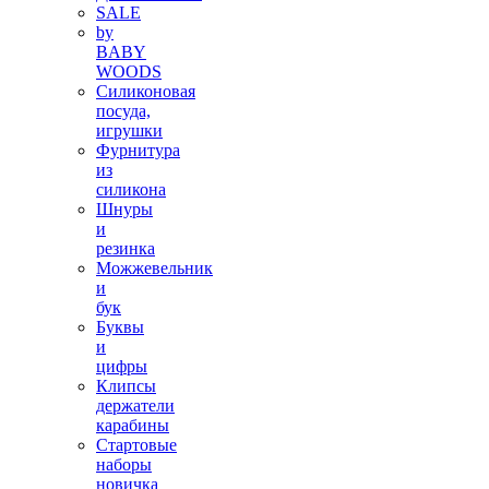
SALE
by
BABY
WOODS
Силиконовая
посуда,
игрушки
Фурнитура
из
силикона
Шнуры
и
резинка
Можжевельник
и
бук
Буквы
и
цифры
Клипсы
держатели
карабины
Стартовые
наборы
новичка