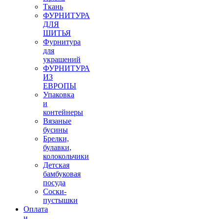
Ткань
ФУРНИТУРА
ДЛЯ
ШИТЬЯ
Фурнитура
для
украшений
ФУРНИТУРА
ИЗ
ЕВРОПЫ
Упаковка
и
контейнеры
Вязаные
бусины
Брелки,
булавки,
колокольчики
Детская
бамбуковая
посуда
Соски-
пустышки
Оплата
и