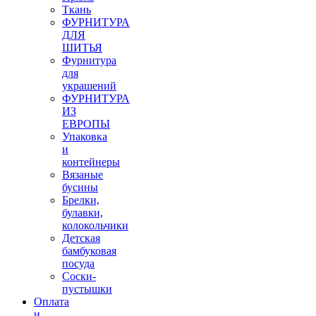
Ткань
ФУРНИТУРА
ДЛЯ
ШИТЬЯ
Фурнитура
для
украшений
ФУРНИТУРА
ИЗ
ЕВРОПЫ
Упаковка
и
контейнеры
Вязаные
бусины
Брелки,
булавки,
колокольчики
Детская
бамбуковая
посуда
Соски-
пустышки
Оплата
и