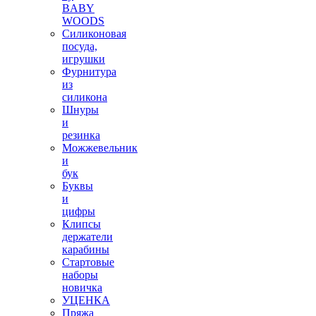
BABY
WOODS
Силиконовая
посуда,
игрушки
Фурнитура
из
силикона
Шнуры
и
резинка
Можжевельник
и
бук
Буквы
и
цифры
Клипсы
держатели
карабины
Стартовые
наборы
новичка
УЦЕНКА
Пряжа