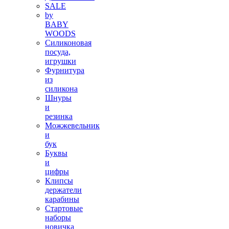
SALE
by
BABY
WOODS
Силиконовая
посуда,
игрушки
Фурнитура
из
силикона
Шнуры
и
резинка
Можжевельник
и
бук
Буквы
и
цифры
Клипсы
держатели
карабины
Стартовые
наборы
новичка