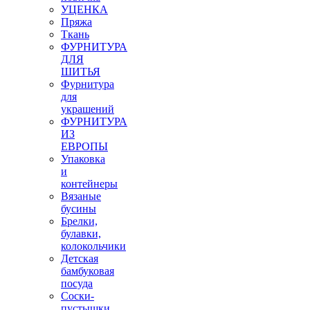
УЦЕНКА
Пряжа
Ткань
ФУРНИТУРА
ДЛЯ
ШИТЬЯ
Фурнитура
для
украшений
ФУРНИТУРА
ИЗ
ЕВРОПЫ
Упаковка
и
контейнеры
Вязаные
бусины
Брелки,
булавки,
колокольчики
Детская
бамбуковая
посуда
Соски-
пустышки