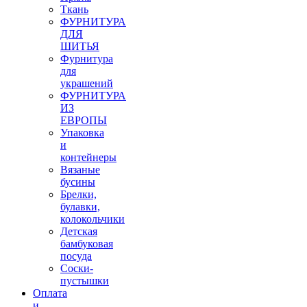
Ткань
ФУРНИТУРА
ДЛЯ
ШИТЬЯ
Фурнитура
для
украшений
ФУРНИТУРА
ИЗ
ЕВРОПЫ
Упаковка
и
контейнеры
Вязаные
бусины
Брелки,
булавки,
колокольчики
Детская
бамбуковая
посуда
Соски-
пустышки
Оплата
и