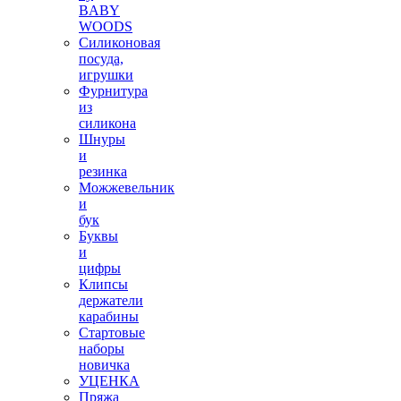
BABY
WOODS
Силиконовая
посуда,
игрушки
Фурнитура
из
силикона
Шнуры
и
резинка
Можжевельник
и
бук
Буквы
и
цифры
Клипсы
держатели
карабины
Стартовые
наборы
новичка
УЦЕНКА
Пряжа