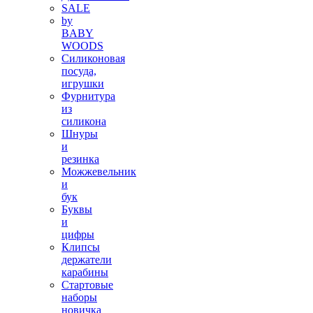
SALE
by
BABY
WOODS
Силиконовая
посуда,
игрушки
Фурнитура
из
силикона
Шнуры
и
резинка
Можжевельник
и
бук
Буквы
и
цифры
Клипсы
держатели
карабины
Стартовые
наборы
новичка