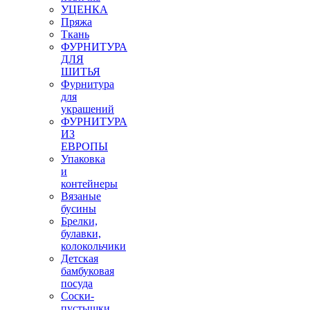
УЦЕНКА
Пряжа
Ткань
ФУРНИТУРА
ДЛЯ
ШИТЬЯ
Фурнитура
для
украшений
ФУРНИТУРА
ИЗ
ЕВРОПЫ
Упаковка
и
контейнеры
Вязаные
бусины
Брелки,
булавки,
колокольчики
Детская
бамбуковая
посуда
Соски-
пустышки