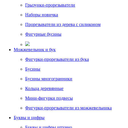
Грызунки-прорезыватели
Наборы новичка
Прорезыватели из дерева с силиконом
Фигурные бусины
Можжевельник и бук
Фигурки-прорезыватели из бука
Бусины
Бусины многогранники
Кольца деревянные
Мини-фигурки подвесы
Фигурки-прорезыватели из можжевельника
Буквы и цифры
Буквы и цифры штучно