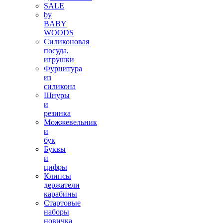
SALE
by
BABY
WOODS
Силиконовая
посуда,
игрушки
Фурнитура
из
силикона
Шнуры
и
резинка
Можжевельник
и
бук
Буквы
и
цифры
Клипсы
держатели
карабины
Стартовые
наборы
новичка