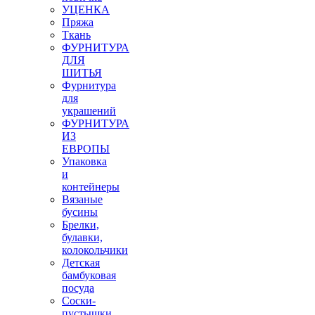
УЦЕНКА
Пряжа
Ткань
ФУРНИТУРА
ДЛЯ
ШИТЬЯ
Фурнитура
для
украшений
ФУРНИТУРА
ИЗ
ЕВРОПЫ
Упаковка
и
контейнеры
Вязаные
бусины
Брелки,
булавки,
колокольчики
Детская
бамбуковая
посуда
Соски-
пустышки