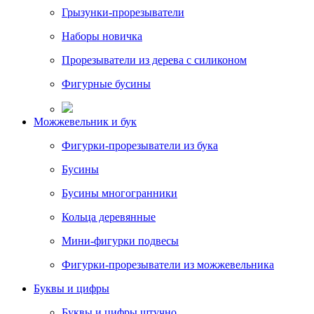
Грызунки-прорезыватели
Наборы новичка
Прорезыватели из дерева с силиконом
Фигурные бусины
Можжевельник и бук
Фигурки-прорезыватели из бука
Бусины
Бусины многогранники
Кольца деревянные
Мини-фигурки подвесы
Фигурки-прорезыватели из можжевельника
Буквы и цифры
Буквы и цифры штучно