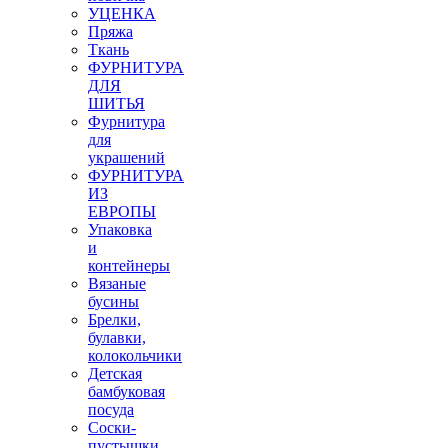
УЦЕНКА
Пряжа
Ткань
ФУРНИТУРА
ДЛЯ
ШИТЬЯ
Фурнитура
для
украшений
ФУРНИТУРА
ИЗ
ЕВРОПЫ
Упаковка
и
контейнеры
Вязаные
бусины
Брелки,
булавки,
колокольчики
Детская
бамбуковая
посуда
Соски-
пустышки