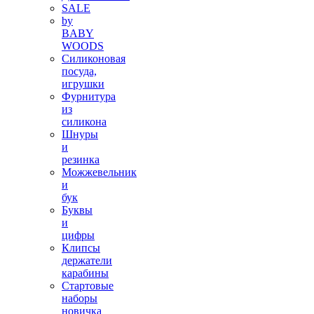
SALE
by
BABY
WOODS
Силиконовая
посуда,
игрушки
Фурнитура
из
силикона
Шнуры
и
резинка
Можжевельник
и
бук
Буквы
и
цифры
Клипсы
держатели
карабины
Стартовые
наборы
новичка