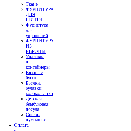
Ткань
ФУРНИТУРА
ДЛЯ
ШИТЬЯ
Фурнитура
для
украшений
ФУРНИТУРА
ИЗ
ЕВРОПЫ
Упаковка
и
контейнеры
Вязаные
бусины
Брелки,
булавки,
колокольчики
Детская
бамбуковая
посуда
Соски-
пустышки
Оплата
и