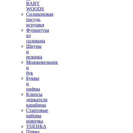
BABY
WOODS
Силиконовая
посуда,
игрушки
Фурнитура
из
силикона
Шнуры
и
резинка
Можжевельник
и
бук
Буквы
и
цифры
Клипсы
держатели
карабины
Стартовые
наборы
новичка
УЦЕНКА
Пряжа