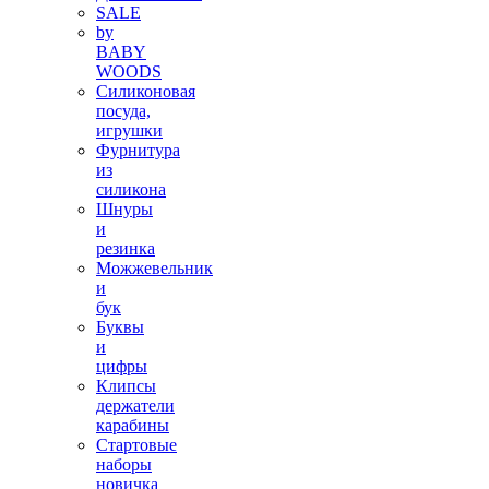
SALE
by
BABY
WOODS
Силиконовая
посуда,
игрушки
Фурнитура
из
силикона
Шнуры
и
резинка
Можжевельник
и
бук
Буквы
и
цифры
Клипсы
держатели
карабины
Стартовые
наборы
новичка