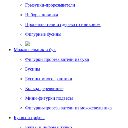
Грызунки-прорезыватели
Наборы новичка
Прорезыватели из дерева с силиконом
Фигурные бусины
Можжевельник и бук
Фигурки-прорезыватели из бука
Бусины
Бусины многогранники
Кольца деревянные
Мини-фигурки подвесы
Фигурки-прорезыватели из можжевельника
Буквы и цифры
Буквы и цифры штучно