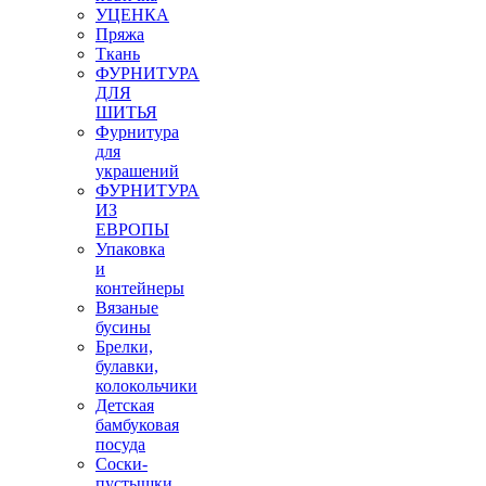
УЦЕНКА
Пряжа
Ткань
ФУРНИТУРА
ДЛЯ
ШИТЬЯ
Фурнитура
для
украшений
ФУРНИТУРА
ИЗ
ЕВРОПЫ
Упаковка
и
контейнеры
Вязаные
бусины
Брелки,
булавки,
колокольчики
Детская
бамбуковая
посуда
Соски-
пустышки