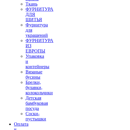
Ткань
ФУРНИТУРА
ДЛЯ
ШИТЬЯ
Фурнитура
для
украшений
ФУРНИТУРА
ИЗ
ЕВРОПЫ
Упаковка
и
контейнеры
Вязаные
бусины
Брелки,
булавки,
колокольчики
Детская
бамбуковая
посуда
Соски-
пустышки
Оплата
и