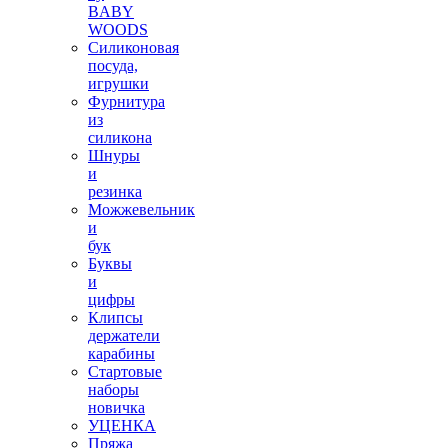
BABY
WOODS
Силиконовая
посуда,
игрушки
Фурнитура
из
силикона
Шнуры
и
резинка
Можжевельник
и
бук
Буквы
и
цифры
Клипсы
держатели
карабины
Стартовые
наборы
новичка
УЦЕНКА
Пряжа