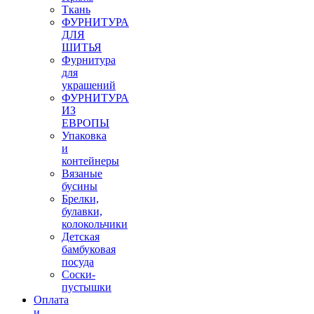
Ткань
ФУРНИТУРА
ДЛЯ
ШИТЬЯ
Фурнитура
для
украшений
ФУРНИТУРА
ИЗ
ЕВРОПЫ
Упаковка
и
контейнеры
Вязаные
бусины
Брелки,
булавки,
колокольчики
Детская
бамбуковая
посуда
Соски-
пустышки
Оплата
и