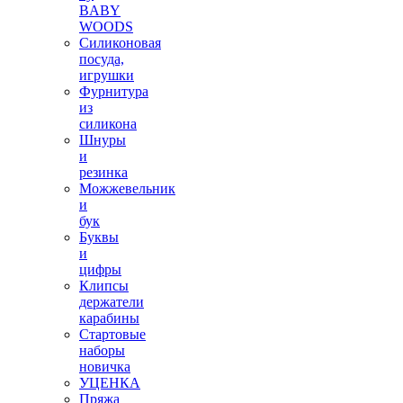
BABY
WOODS
Силиконовая
посуда,
игрушки
Фурнитура
из
силикона
Шнуры
и
резинка
Можжевельник
и
бук
Буквы
и
цифры
Клипсы
держатели
карабины
Стартовые
наборы
новичка
УЦЕНКА
Пряжа