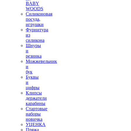
BABY
WOODS
Силиконовая
посуда,
игрушки
Фурнитура
из
силикона
Шнуры
и
резинка
Можжевельник
и
бук
Буквы
и
цифры
Клипсы
держатели
карабины
Стартовые
наборы
новичка
УЦЕНКА
Пряжа