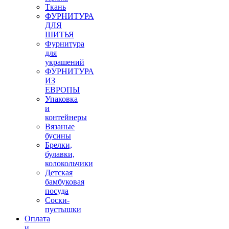
Ткань
ФУРНИТУРА
ДЛЯ
ШИТЬЯ
Фурнитура
для
украшений
ФУРНИТУРА
ИЗ
ЕВРОПЫ
Упаковка
и
контейнеры
Вязаные
бусины
Брелки,
булавки,
колокольчики
Детская
бамбуковая
посуда
Соски-
пустышки
Оплата
и