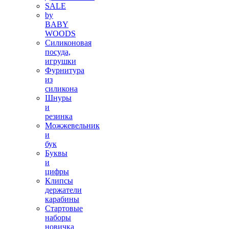
SALE
by
BABY
WOODS
Силиконовая
посуда,
игрушки
Фурнитура
из
силикона
Шнуры
и
резинка
Можжевельник
и
бук
Буквы
и
цифры
Клипсы
держатели
карабины
Стартовые
наборы
новичка