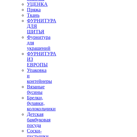
УЦЕНКА
Пряжа
Ткань
ФУРНИТУРА
ДЛЯ
ШИТЬЯ
Фурнитура
для
украшений
ФУРНИТУРА
ИЗ
ЕВРОПЫ
Упаковка
и
контейнеры
Вязаные
бусины
Брелки,
булавки,
колокольчики
Детская
бамбуковая
посуда
Соски-
пустышки