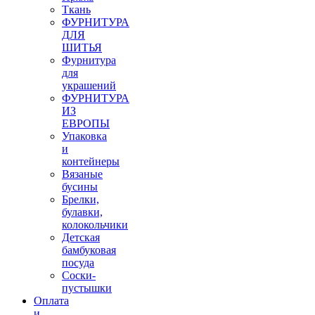
Ткань
ФУРНИТУРА
ДЛЯ
ШИТЬЯ
Фурнитура
для
украшений
ФУРНИТУРА
ИЗ
ЕВРОПЫ
Упаковка
и
контейнеры
Вязаные
бусины
Брелки,
булавки,
колокольчики
Детская
бамбуковая
посуда
Соски-
пустышки
Оплата
и