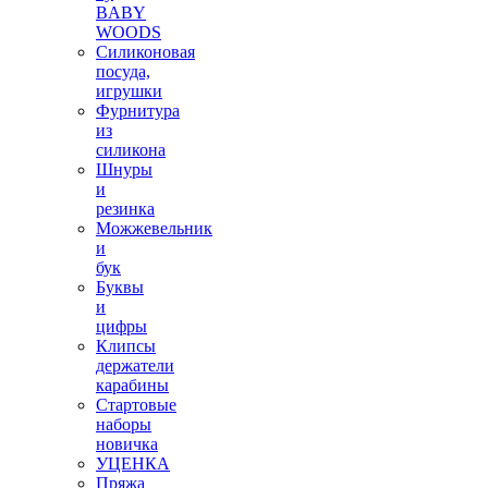
BABY
WOODS
Силиконовая
посуда,
игрушки
Фурнитура
из
силикона
Шнуры
и
резинка
Можжевельник
и
бук
Буквы
и
цифры
Клипсы
держатели
карабины
Стартовые
наборы
новичка
УЦЕНКА
Пряжа