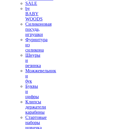
SALE
by
BABY
WOODS
Силиконовая
посуда,
игрушки
Фурнитура
из
силикона
Шнуры
и
резинка
Можжевельник
и
бук
Буквы
и
цифры
Клипсы
держатели
карабины
Стартовые
наборы
новичка