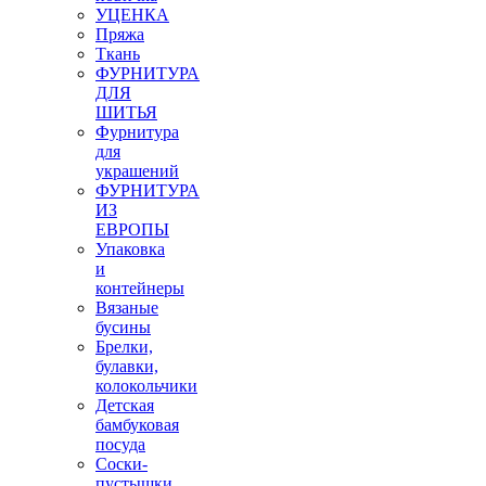
УЦЕНКА
Пряжа
Ткань
ФУРНИТУРА
ДЛЯ
ШИТЬЯ
Фурнитура
для
украшений
ФУРНИТУРА
ИЗ
ЕВРОПЫ
Упаковка
и
контейнеры
Вязаные
бусины
Брелки,
булавки,
колокольчики
Детская
бамбуковая
посуда
Соски-
пустышки