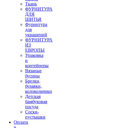
Ткань
ФУРНИТУРА
ДЛЯ
ШИТЬЯ
Фурнитура
для
украшений
ФУРНИТУРА
ИЗ
ЕВРОПЫ
Упаковка
и
контейнеры
Вязаные
бусины
Брелки,
булавки,
колокольчики
Детская
бамбуковая
посуда
Соски-
пустышки
Оплата
и