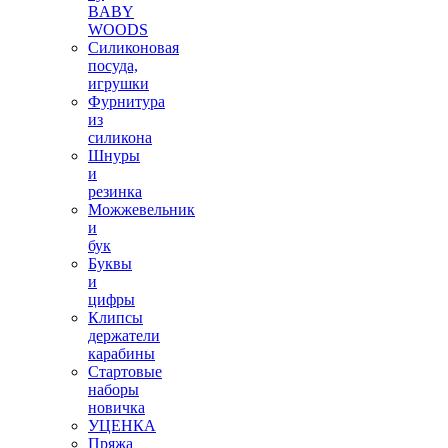
BABY
WOODS
Силиконовая
посуда,
игрушки
Фурнитура
из
силикона
Шнуры
и
резинка
Можжевельник
и
бук
Буквы
и
цифры
Клипсы
держатели
карабины
Стартовые
наборы
новичка
УЦЕНКА
Пряжа