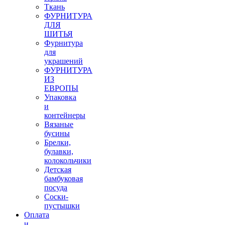
Ткань
ФУРНИТУРА
ДЛЯ
ШИТЬЯ
Фурнитура
для
украшений
ФУРНИТУРА
ИЗ
ЕВРОПЫ
Упаковка
и
контейнеры
Вязаные
бусины
Брелки,
булавки,
колокольчики
Детская
бамбуковая
посуда
Соски-
пустышки
Оплата
и