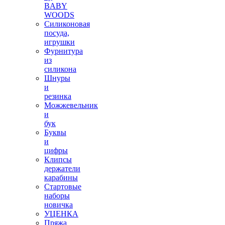
BABY
WOODS
Силиконовая
посуда,
игрушки
Фурнитура
из
силикона
Шнуры
и
резинка
Можжевельник
и
бук
Буквы
и
цифры
Клипсы
держатели
карабины
Стартовые
наборы
новичка
УЦЕНКА
Пряжа