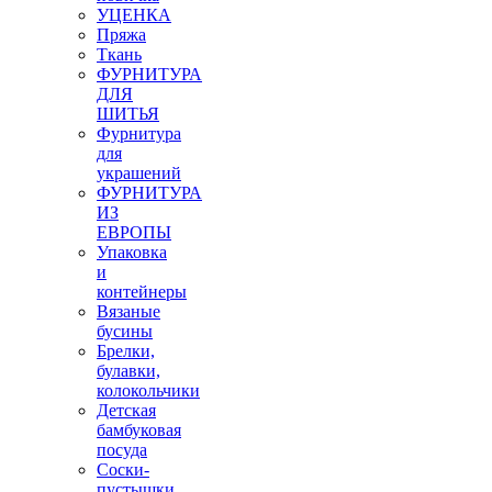
УЦЕНКА
Пряжа
Ткань
ФУРНИТУРА
ДЛЯ
ШИТЬЯ
Фурнитура
для
украшений
ФУРНИТУРА
ИЗ
ЕВРОПЫ
Упаковка
и
контейнеры
Вязаные
бусины
Брелки,
булавки,
колокольчики
Детская
бамбуковая
посуда
Соски-
пустышки