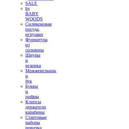
SALE
by
BABY
WOODS
Силиконовая
посуда,
игрушки
Фурнитура
из
силикона
Шнуры
и
резинка
Можжевельник
и
бук
Буквы
и
цифры
Клипсы
держатели
карабины
Стартовые
наборы
новичка