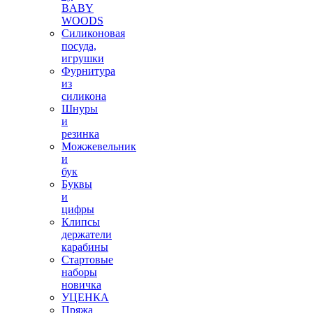
BABY
WOODS
Силиконовая
посуда,
игрушки
Фурнитура
из
силикона
Шнуры
и
резинка
Можжевельник
и
бук
Буквы
и
цифры
Клипсы
держатели
карабины
Стартовые
наборы
новичка
УЦЕНКА
Пряжа