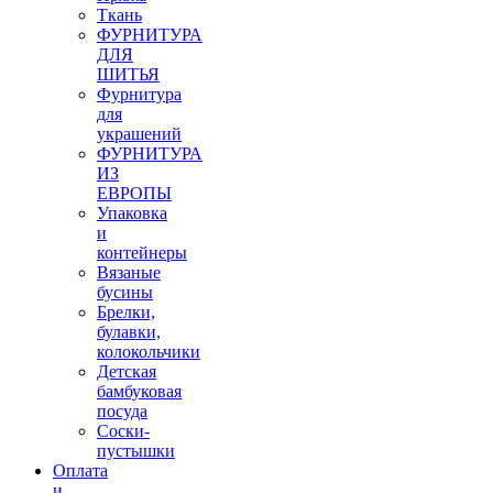
Ткань
ФУРНИТУРА
ДЛЯ
ШИТЬЯ
Фурнитура
для
украшений
ФУРНИТУРА
ИЗ
ЕВРОПЫ
Упаковка
и
контейнеры
Вязаные
бусины
Брелки,
булавки,
колокольчики
Детская
бамбуковая
посуда
Соски-
пустышки
Оплата
и