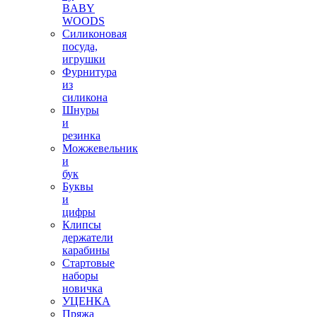
BABY
WOODS
Силиконовая
посуда,
игрушки
Фурнитура
из
силикона
Шнуры
и
резинка
Можжевельник
и
бук
Буквы
и
цифры
Клипсы
держатели
карабины
Стартовые
наборы
новичка
УЦЕНКА
Пряжа