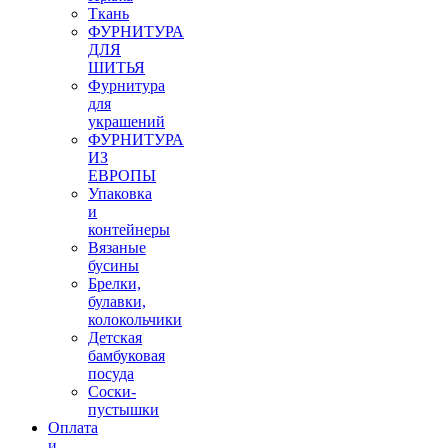
Ткань
ФУРНИТУРА
ДЛЯ
ШИТЬЯ
Фурнитура
для
украшений
ФУРНИТУРА
ИЗ
ЕВРОПЫ
Упаковка
и
контейнеры
Вязаные
бусины
Брелки,
булавки,
колокольчики
Детская
бамбуковая
посуда
Соски-
пустышки
Оплата
и