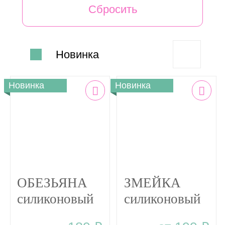
ГОЛУБОЙ
ГОРЧИЦА
Новинка
ДЫМЧАТЫЙ-РОЗОВЫЙ
ЖЕЛТЫЙ
Новинка
Новинка
КРЕМ-БРЮЛЕ
КРЕМОВЫЙ
МЯТА
ОЛИВКОВЫЙ
ОБЕЗЬЯНА
ЗМЕЙКА
ОРАНЖЕВЫЙ
силиконовый
силиконовый
ПАСТЕЛЬ -ГОЛУБОЙ
прорезыватель
прорезыватель